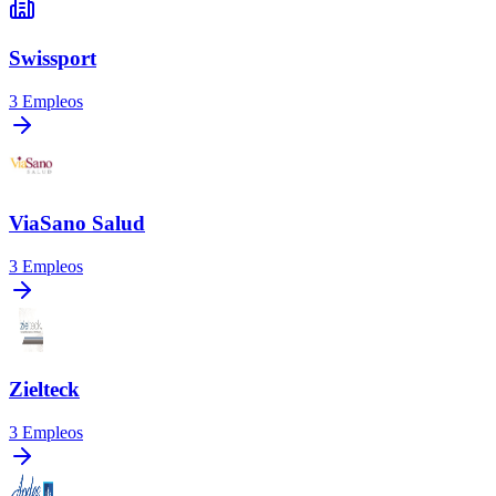
Swissport
3
Empleos
ViaSano Salud
3
Empleos
Zielteck
3
Empleos