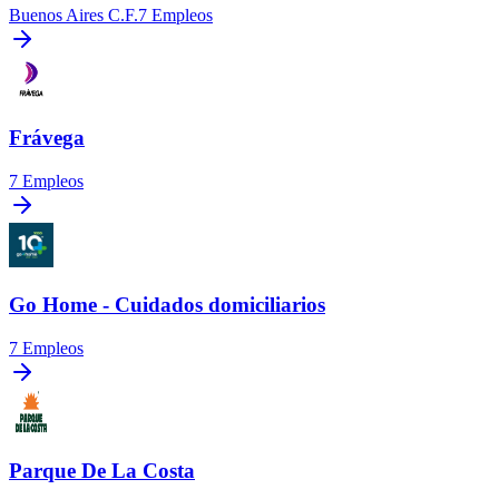
Buenos Aires C.F.
7
Empleos
Frávega
7
Empleos
Go Home - Cuidados domiciliarios
7
Empleos
Parque De La Costa