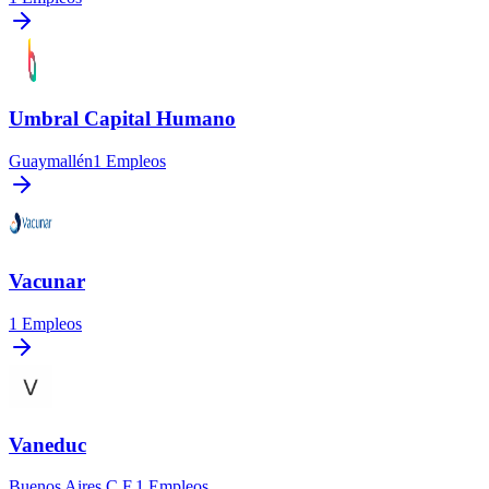
Umbral Capital Humano
Guaymallén
1
Empleos
Vacunar
1
Empleos
Vaneduc
Buenos Aires C.F.
1
Empleos