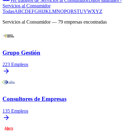
Ver trabajos de
Servicios al Consumidor
Datos salariales
-
Servicios al Consumidor
Todas
A
B
C
D
E
F
G
H
I
J
K
L
M
N
O
P
Q
R
S
T
U
V
W
X
Y
Z
Servicios al Consumidor
—
79
empresas encontradas
Grupo Gestión
223
Empleos
Consultores de Empresas
135
Empleos