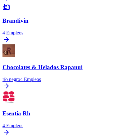
Brandivin
4
Empleos
Chocolates & Helados Rapanui
río negro
4
Empleos
Esentia Rh
4
Empleos