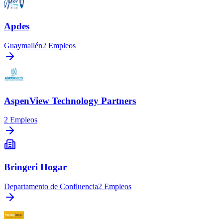
Apdes
Guaymallén
2
Empleos
AspenView Technology Partners
2
Empleos
Bringeri Hogar
Departamento de Confluencia
2
Empleos