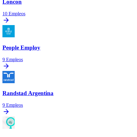
Loncon
10
Empleos
People Employ
9
Empleos
Randstad Argentina
9
Empleos