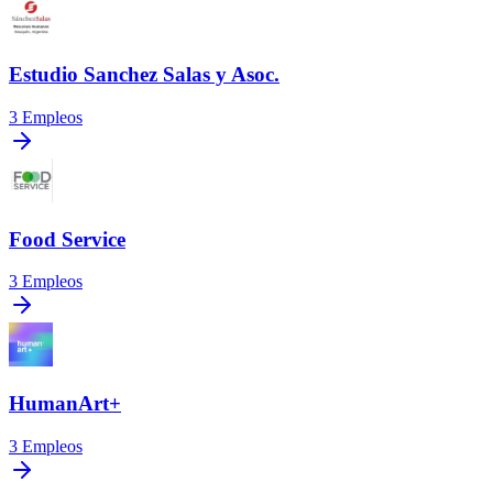
Estudio Sanchez Salas y Asoc.
3
Empleos
Food Service
3
Empleos
HumanArt+
3
Empleos