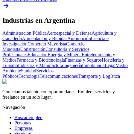
Industrias en Argentina
Administración Pública
Aeroespacial y Defensa
Agricultura y
Ganadería
Alimentación y Bebidas
Automoción
Ciencia e
Investigación
Comercio Mayorista
Comercio
Minorista
Construcción
Consultoría y Servicios
Profesionales
Educación
Energía y Minería
Entretenimiento y
Medios
Farmacia y Biotecnología
Finanzas y Seguros
Hostelería y
Turismo
Industria y Manufactura
Ingeniería
Inmobiliaria
Legal
Medio
Ambiente
Sanidad
Servicios
Públicos
Tecnología
Telecomunicaciones
Transporte y Logística
Conectamos talento con oportunidades. Empleo, servicios y
freelance en un solo lugar.
Navegación
Buscar empleo
Personas
Empresas
Servicios