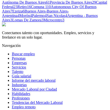
Autónoma De Buenos Aires
61
Provincia De Buenos Aires
29
Capital
Federal
23
Retiro
16
Comuna 1
10
Autonomous City Of Buenos
Aires
7
Ezeiza
6
Buenos Aires-Buenos Aires-
Argentina
4
Morón
4
Palermo
4
San Nicolas
4
Argentina - Buenos
Aires
3
Lomas De Zamora
3
Microcentro
3
Conectamos talento con oportunidades. Empleo, servicios y
freelance en un solo lugar.
Navegación
Buscar empleo
Personas
Empresas
Servicios
Talento
Guía salarial
Informe del mercado laboral
Industrias
Mercado Laboral por Ciudad
Habilidades
Profesiones
Tendencias del Mercado Laboral
Empleo remoto