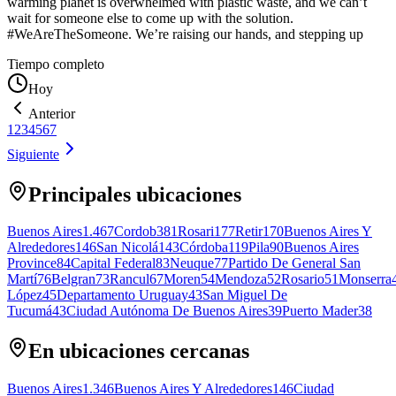
warming planet is overwhelmed with plastic waste, and we can’t
wait for someone else to come up with the solution.
#WeAreTheSomeone. We’re raising our hands, and stepping up
Tiempo completo
Hoy
Anterior
1
2
3
4
5
6
7
Siguiente
Principales ubicaciones
Buenos Aires
1.467
Cordob
381
Rosari
177
Retir
170
Buenos Aires Y
Alrededores
146
San Nicolá
143
Córdoba
119
Pila
90
Buenos Aires
Province
84
Capital Federal
83
Neuque
77
Partido De General San
Martí
76
Belgran
73
Rancul
67
Moren
54
Mendoza
52
Rosario
51
Monserra
López
45
Departamento Uruguay
43
San Miguel De
Tucumá
43
Ciudad Autónoma De Buenos Aires
39
Puerto Mader
38
En ubicaciones cercanas
Buenos Aires
1.346
Buenos Aires Y Alrededores
146
Ciudad