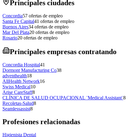
Principales ciudades
Concordia
57
ofertas de empleo
Santa Fe Capital
41
ofertas de empleo
Buenos Aires
34
ofertas de empleo
Mar Del Plata
20
ofertas de empleo
Rosario
20
ofertas de empleo
Principales empresas contratando
Concordia Hospital
41
Dormont Manufacturing Co
38
adventhealth
18
AllHealth Network
16
Swiss Medical
10
Arise CareStaff
8
CLÍNICA DE SALUD OCUPACIONAL ¨Medical Assistant¨
8
Recoletas-Salud
8
Seamlessassist
8
Profesiones relacionadas
Higienista Dental