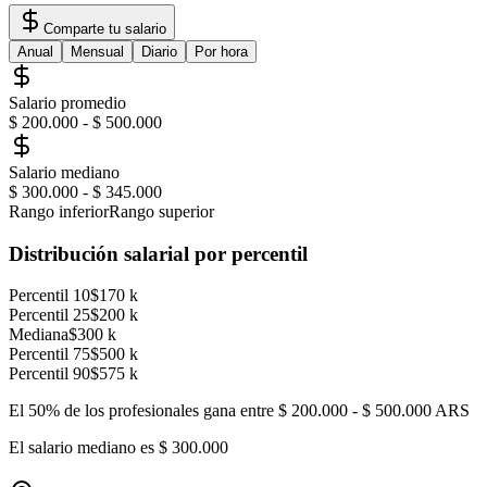
Comparte tu salario
Anual
Mensual
Diario
Por hora
Salario promedio
$ 200.000
-
$ 500.000
Salario mediano
$ 300.000
-
$ 345.000
Rango inferior
Rango superior
Distribución salarial por percentil
Percentil 10
$170 k
Percentil 25
$200 k
Mediana
$300 k
Percentil 75
$500 k
Percentil 90
$575 k
El 50% de los profesionales gana entre
$ 200.000
-
$ 500.000
ARS
El salario mediano es
$ 300.000