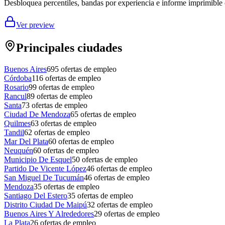
Desbloquea percentiles, bandas por experiencia e informe imprimible 
Ver preview
Principales ciudades
Buenos Aires
695
ofertas de empleo
Córdoba
116
ofertas de empleo
Rosario
99
ofertas de empleo
Rancul
89
ofertas de empleo
Santa
73
ofertas de empleo
Ciudad De Mendoza
65
ofertas de empleo
Quilmes
63
ofertas de empleo
Tandil
62
ofertas de empleo
Mar Del Plata
60
ofertas de empleo
Neuquén
60
ofertas de empleo
Municipio De Esquel
50
ofertas de empleo
Partido De Vicente López
46
ofertas de empleo
San Miguel De Tucumán
46
ofertas de empleo
Mendoza
35
ofertas de empleo
Santiago Del Estero
35
ofertas de empleo
Distrito Ciudad De Maipú
32
ofertas de empleo
Buenos Aires Y Alrededores
29
ofertas de empleo
La Plata
26
ofertas de empleo