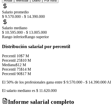
Anual
Mensual
Diario
Por hora
Salario promedio
$ 9.570.000
-
$ 14.390.000
Salario mediano
$ 10.595.000
-
$ 13.005.000
Rango inferior
Rango superior
Distribución salarial por percentil
Percentil 10
$7 M
Percentil 25
$10 M
Mediana
$12 M
Percentil 75
$14 M
Percentil 90
$17 M
El 50% de los profesionales gana entre
$ 9.570.000
-
$ 14.390.000
A
El salario mediano es
$ 11.620.000
Informe salarial completo