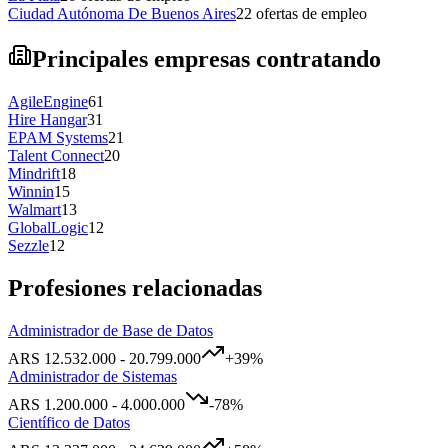
Ciudad Autónoma De Buenos Aires
22
ofertas de empleo
Principales empresas contratando
AgileEngine
61
Hire Hangar
31
EPAM Systems
21
Talent Connect
20
Mindrift
18
Winnin
15
Walmart
13
GlobalLogic
12
Sezzle
12
Profesiones relacionadas
Administrador de Base de Datos
ARS
12.532.000
-
20.799.000
+
39
%
Administrador de Sistemas
ARS
1.200.000
-
4.000.000
-78
%
Científico de Datos