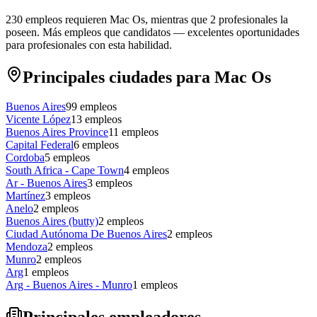
230 empleos requieren Mac Os, mientras que 2 profesionales la
poseen.
Más empleos que candidatos — excelentes oportunidades
para profesionales con esta habilidad.
Principales ciudades para Mac Os
Buenos Aires
99
empleos
Vicente López
13
empleos
Buenos Aires Province
11
empleos
Capital Federal
6
empleos
Cordoba
5
empleos
South Africa - Cape Town
4
empleos
Ar - Buenos Aires
3
empleos
Martínez
3
empleos
Anelo
2
empleos
Buenos Aires (butty)
2
empleos
Ciudad Autónoma De Buenos Aires
2
empleos
Mendoza
2
empleos
Munro
2
empleos
Arg
1
empleos
Arg - Buenos Aires - Munro
1
empleos