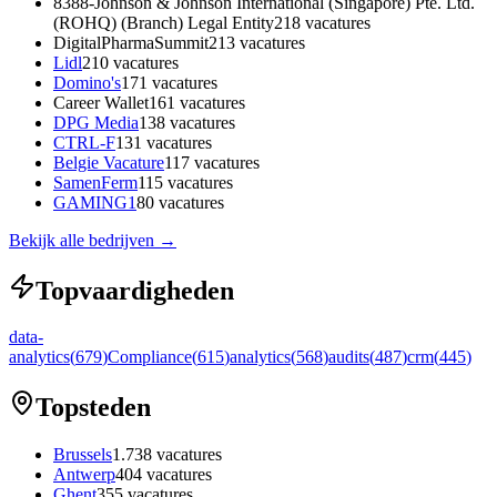
8388-Johnson & Johnson International (Singapore) Pte. Ltd.
(ROHQ) (Branch) Legal Entity
218
vacatures
DigitalPharmaSummit
213
vacatures
Lidl
210
vacatures
Domino's
171
vacatures
Career Wallet
161
vacatures
DPG Media
138
vacatures
CTRL-F
131
vacatures
Belgie Vacature
117
vacatures
SamenFerm
115
vacatures
GAMING1
80
vacatures
Bekijk alle bedrijven
→
Topvaardigheden
data-
analytics
(
679
)
Compliance
(
615
)
analytics
(
568
)
audits
(
487
)
crm
(
445
)
Topsteden
Brussels
1.738
vacatures
Antwerp
404
vacatures
Ghent
355
vacatures