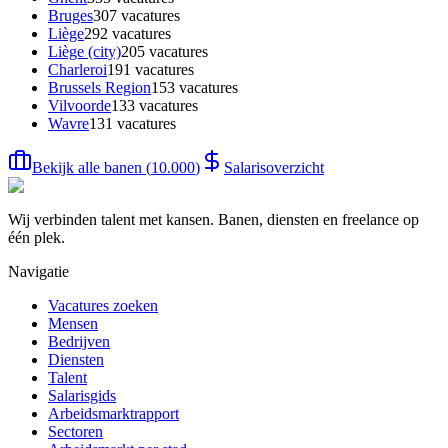
Bruges
307
vacatures
Liège
292
vacatures
Liège (city)
205
vacatures
Charleroi
191
vacatures
Brussels Region
153
vacatures
Vilvoorde
133
vacatures
Wavre
131
vacatures
Bekijk alle banen
(
10.000
)
Salarisoverzicht
Wij verbinden talent met kansen. Banen, diensten en freelance op
één plek.
Navigatie
Vacatures zoeken
Mensen
Bedrijven
Diensten
Talent
Salarisgids
Arbeidsmarktrapport
Sectoren