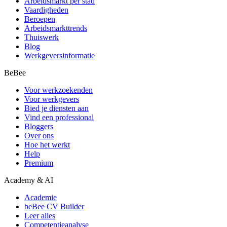
Arbeidsmarkt per stad
Vaardigheden
Beroepen
Arbeidsmarkttrends
Thuiswerk
Blog
Werkgeversinformatie
BeBee
Voor werkzoekenden
Voor werkgevers
Bied je diensten aan
Vind een professional
Bloggers
Over ons
Hoe het werkt
Help
Premium
Academy & AI
Academie
beBee CV Builder
Leer alles
Competentieanalyse