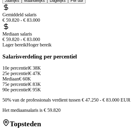
Jaarlijks
Maandelijks
Dagelijks
Per uur
Gemiddeld salaris
€ 59.820
-
€ 83.000
Mediaan salaris
€ 59.820
-
€ 83.000
Lager bereik
Hoger bereik
Salarisverdeling per percentiel
10e percentiel
€ 38K
25e percentiel
€ 47K
Mediaan
€ 60K
75e percentiel
€ 83K
90e percentiel
€ 95K
50% van de professionals verdient tussen
€ 47.250
-
€ 83.000
EUR
Het mediaansalaris is
€ 59.820
Topsteden