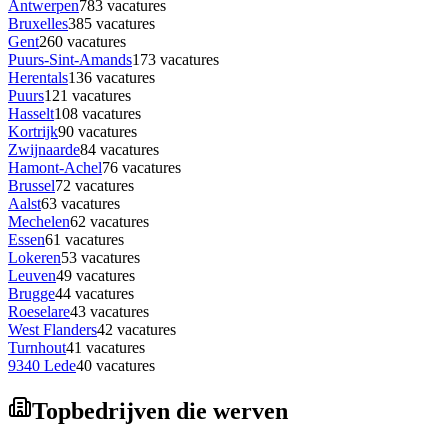
Antwerpen
783
vacatures
Bruxelles
385
vacatures
Gent
260
vacatures
Puurs-Sint-Amands
173
vacatures
Herentals
136
vacatures
Puurs
121
vacatures
Hasselt
108
vacatures
Kortrijk
90
vacatures
Zwijnaarde
84
vacatures
Hamont-Achel
76
vacatures
Brussel
72
vacatures
Aalst
63
vacatures
Mechelen
62
vacatures
Essen
61
vacatures
Lokeren
53
vacatures
Leuven
49
vacatures
Brugge
44
vacatures
Roeselare
43
vacatures
West Flanders
42
vacatures
Turnhout
41
vacatures
9340 Lede
40
vacatures
Topbedrijven die werven