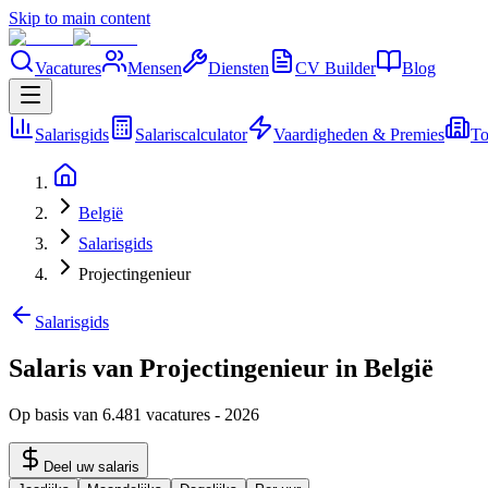
Skip to main content
Vacatures
Mensen
Diensten
CV Builder
Blog
Salarisgids
Salariscalculator
Vaardigheden & Premies
To
België
Salarisgids
Projectingenieur
Salarisgids
Salaris van Projectingenieur in België
Op basis van 6.481 vacatures
-
2026
Deel uw salaris