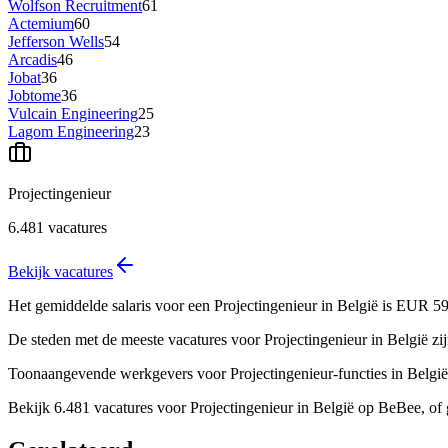
Wolfson Recruitment
61
Actemium
60
Jefferson Wells
54
Arcadis
46
Jobat
36
Jobtome
36
Vulcain Engineering
25
Lagom Engineering
23
Projectingenieur
6.481
vacatures
Bekijk vacatures
Het gemiddelde salaris voor een Projectingenieur in België is EUR 59
De steden met de meeste vacatures voor Projectingenieur in België z
Toonaangevende werkgevers voor Projectingenieur-functies in België 
Bekijk 6.481 vacatures voor Projectingenieur in België op BeBee, of g