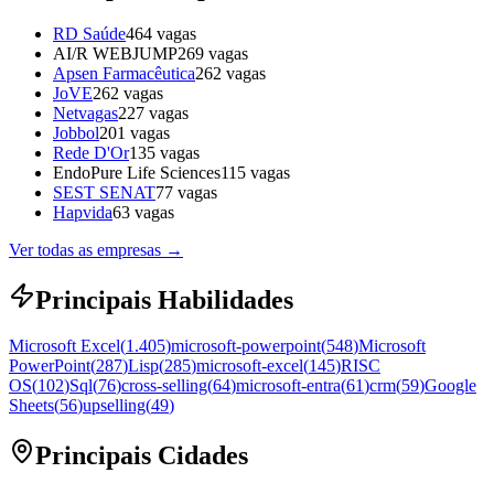
RD Saúde
464
vagas
AI/R WEBJUMP
269
vagas
Apsen Farmacêutica
262
vagas
JoVE
262
vagas
Netvagas
227
vagas
Jobbol
201
vagas
Rede D'Or
135
vagas
EndoPure Life Sciences
115
vagas
SEST SENAT
77
vagas
Hapvida
63
vagas
Ver todas as empresas
→
Principais Habilidades
Microsoft Excel
(
1.405
)
microsoft-powerpoint
(
548
)
Microsoft
PowerPoint
(
287
)
Lisp
(
285
)
microsoft-excel
(
145
)
RISC
OS
(
102
)
Sql
(
76
)
cross-selling
(
64
)
microsoft-entra
(
61
)
crm
(
59
)
Google
Sheets
(
56
)
upselling
(
49
)
Principais Cidades