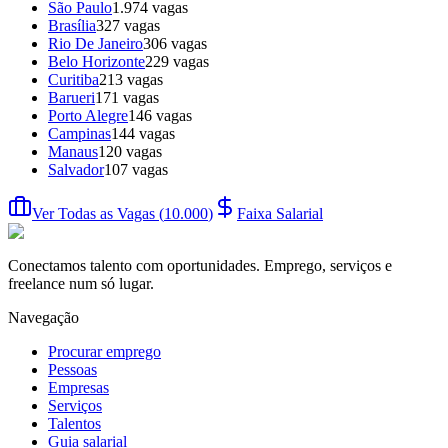
São Paulo
1.974
vagas
Brasília
327
vagas
Rio De Janeiro
306
vagas
Belo Horizonte
229
vagas
Curitiba
213
vagas
Barueri
171
vagas
Porto Alegre
146
vagas
Campinas
144
vagas
Manaus
120
vagas
Salvador
107
vagas
Ver Todas as Vagas
(
10.000
)
Faixa Salarial
Conectamos talento com oportunidades. Emprego, serviços e
freelance num só lugar.
Navegação
Procurar emprego
Pessoas
Empresas
Serviços
Talentos
Guia salarial