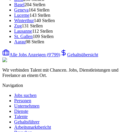
Basel
204
Stellen
Geneva
164
Stellen
Lucerne
143
Stellen
Winterthur
140
Stellen
Zug
131
Stellen
Lausanne
112
Stellen
St. Gallen
109
Stellen
Aarau
98
Stellen
Alle Jobs Anzeigen
(
9'799
)
Gehaltsübersicht
Wir verbinden Talent mit Chancen. Jobs, Dienstleistungen und
Freelance an einem Ort.
Navigation
Jobs suchen
Personen
Unternehmen
Dienste
Talente
Gehaltsführer
Arbeitsmarktbericht