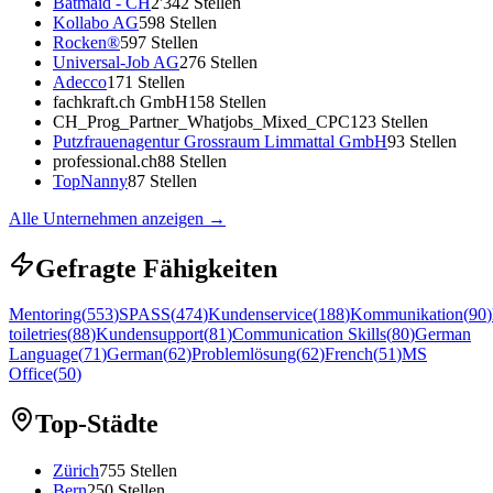
Batmaid - CH
2'342
Stellen
Kollabo AG
598
Stellen
Rocken®
597
Stellen
Universal-Job AG
276
Stellen
Adecco
171
Stellen
fachkraft.ch GmbH
158
Stellen
CH_Prog_Partner_Whatjobs_Mixed_CPC
123
Stellen
Putzfrauenagentur Grossraum Limmattal GmbH
93
Stellen
professional.ch
88
Stellen
TopNanny
87
Stellen
Alle Unternehmen anzeigen
→
Gefragte Fähigkeiten
Mentoring
(
553
)
SPASS
(
474
)
Kundenservice
(
188
)
Kommunikation
(
90
)
toiletries
(
88
)
Kundensupport
(
81
)
Communication Skills
(
80
)
German
Language
(
71
)
German
(
62
)
Problemlösung
(
62
)
French
(
51
)
MS
Office
(
50
)
Top-Städte
Zürich
755
Stellen
Bern
250
Stellen