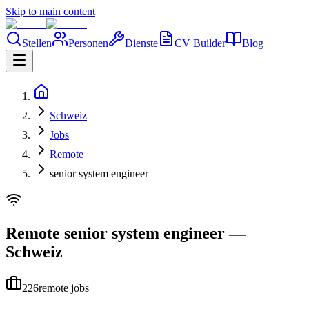
Skip to main content
Stellen
Personen
Dienste
CV Builder
Blog
Schweiz
Jobs
Remote
senior system engineer
Remote
senior system engineer
—
Schweiz
226
remote jobs