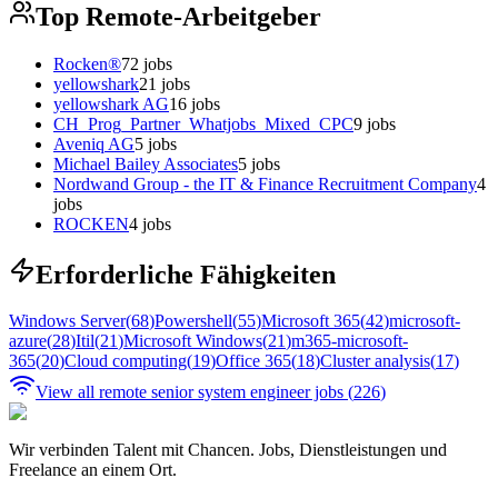
Top Remote-Arbeitgeber
Rocken®
72
jobs
yellowshark
21
jobs
yellowshark AG
16
jobs
CH_Prog_Partner_Whatjobs_Mixed_CPC
9
jobs
Aveniq AG
5
jobs
Michael Bailey Associates
5
jobs
Nordwand Group - the IT & Finance Recruitment Company
4
jobs
ROCKEN
4
jobs
Erforderliche Fähigkeiten
Windows Server
(
68
)
Powershell
(
55
)
Microsoft 365
(
42
)
microsoft-
azure
(
28
)
Itil
(
21
)
Microsoft Windows
(
21
)
m365-microsoft-
365
(
20
)
Cloud computing
(
19
)
Office 365
(
18
)
Cluster analysis
(
17
)
View all remote
senior system engineer
jobs (
226
)
Wir verbinden Talent mit Chancen. Jobs, Dienstleistungen und
Freelance an einem Ort.