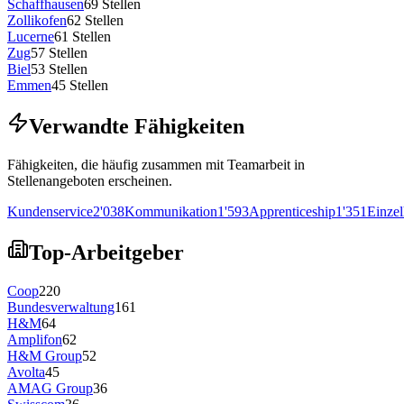
Schaffhausen
69
Stellen
Zollikofen
62
Stellen
Lucerne
61
Stellen
Zug
57
Stellen
Biel
53
Stellen
Emmen
45
Stellen
Verwandte Fähigkeiten
Fähigkeiten, die häufig zusammen mit Teamarbeit in
Stellenangeboten erscheinen.
Kundenservice
2'038
Kommunikation
1'593
Apprenticeship
1'351
Einzel
Top-Arbeitgeber
Coop
220
Bundesverwaltung
161
H&M
64
Amplifon
62
H&M Group
52
Avolta
45
AMAG Group
36