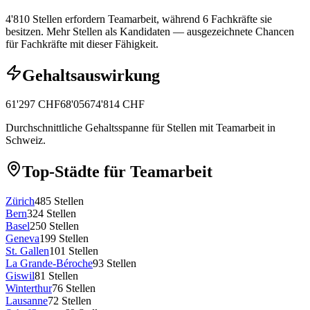
4'810 Stellen erfordern Teamarbeit, während 6 Fachkräfte sie
besitzen.
Mehr Stellen als Kandidaten — ausgezeichnete Chancen
für Fachkräfte mit dieser Fähigkeit.
Gehaltsauswirkung
61'297
CHF
68'056
74'814
CHF
Durchschnittliche Gehaltsspanne für Stellen mit Teamarbeit in
Schweiz.
Top-Städte für Teamarbeit
Zürich
485
Stellen
Bern
324
Stellen
Basel
250
Stellen
Geneva
199
Stellen
St. Gallen
101
Stellen
La Grande-Béroche
93
Stellen
Giswil
81
Stellen
Winterthur
76
Stellen
Lausanne
72
Stellen