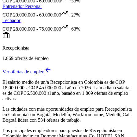
COP
24.000.000
-
60.000.000
+
33
%
Entrenador Personal
COP
20.000.000
-
60.000.000
+
27
%
Techador
COP
28.000.000
-
75.000.000
+
63
%
Recepcionista
1.869
ofertas de empleo
Ver ofertas de empleo
El salario medio de un/a Recepcionista en Colombia es de COP
18.000.000 - COP 45.000.000 al año en 2026. La mediana salarial
es de COP 36.500.000 al año, basado en 1.869 ofertas de empleo
activas.
Las ciudades con más oportunidades de empleo para Recepcionista
en Colombia son Bogotá, Medellín, Workfromhome, Medellí, Cali.
Bogotá lidera con 534 ofertas de trabajo.
Los principales empleadores para puestos de Recepcionista en
Colombia incluyen Dormont Manufacturing Co, HOTEL SAN