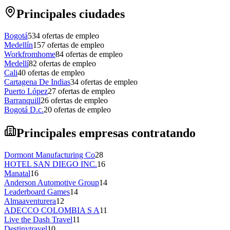
Principales ciudades
Bogotá
534
ofertas de empleo
Medellín
157
ofertas de empleo
Workfromhome
84
ofertas de empleo
Medellí
82
ofertas de empleo
Cali
40
ofertas de empleo
Cartagena De Indias
34
ofertas de empleo
Puerto López
27
ofertas de empleo
Barranquill
26
ofertas de empleo
Bogotá D.c.
20
ofertas de empleo
Principales empresas contratando
Dormont Manufacturing Co
28
HOTEL SAN DIEGO INC.
16
Manatal
16
Anderson Automotive Group
14
Leaderboard Games
14
Almaaventurera
12
ADECCO COLOMBIA S A
11
Live the Dash Travel
11
Destinytravel
10