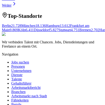
Weiter
Top-Standorte
Berlin
21.728
München
18.136
Hamburg
13.612
Frankfurt am
Main
9.869
Köln
6.411
Düsseldorf
5.827
Stuttgart
4.751
Bremen
2.702
Han
Wir verbinden Talent mit Chancen. Jobs, Dienstleistungen und
Freelance an einem Ort.
Navigation
Jobs suchen
Personen
Unternehmen
Dienste
Talente
Gehaltsführer
Arbeitsmarktbericht
Branchen
Arbeitsmarkt nach Stadt
Fähigkeiten
Berufe