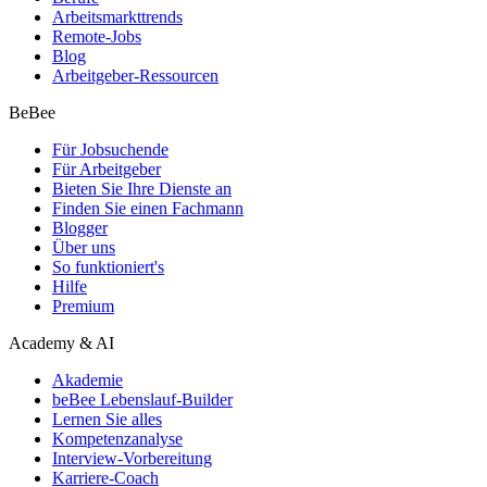
Arbeitsmarkttrends
Remote-Jobs
Blog
Arbeitgeber-Ressourcen
BeBee
Für Jobsuchende
Für Arbeitgeber
Bieten Sie Ihre Dienste an
Finden Sie einen Fachmann
Blogger
Über uns
So funktioniert's
Hilfe
Premium
Academy & AI
Akademie
beBee Lebenslauf-Builder
Lernen Sie alles
Kompetenzanalyse
Interview-Vorbereitung
Karriere-Coach