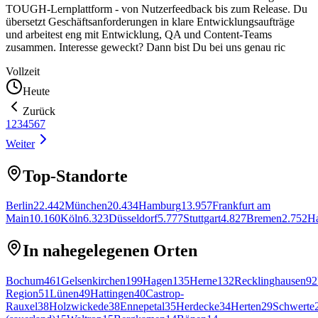
TOUGH-Lernplattform - von Nutzerfeedback bis zum Release. Du
übersetzt Geschäftsanforderungen in klare Entwicklungsaufträge
und arbeitest eng mit Entwicklung, QA und Content-Teams
zusammen. Interesse geweckt? Dann bist Du bei uns genau ric
Vollzeit
Heute
Zurück
1
2
3
4
5
6
7
Weiter
Top-Standorte
Berlin
22.442
München
20.434
Hamburg
13.957
Frankfurt am
Main
10.160
Köln
6.323
Düsseldorf
5.777
Stuttgart
4.827
Bremen
2.752
H
In nahegelegenen Orten
Bochum
461
Gelsenkirchen
199
Hagen
135
Herne
132
Recklinghausen
92
Region
51
Lünen
49
Hattingen
40
Castrop-
Rauxel
38
Holzwickede
38
Ennepetal
35
Herdecke
34
Herten
29
Schwerte