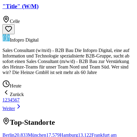
"Title" (W/M)
Celle
Infopro Digital
Sales Consultant (w/m/d) - B2B Bau Die Infopro Digital, eine auf
Information und Technologie spezialisierte B2B-Gruppe, sucht ab
sofort einen Sales Consultant (m/w/d) - B2B Bau zur Verstärkung
des Heinze-Teams für unser Team Nord und Team Süd. Wer sind
wir? Die Heinze GmbH ist seit mehr als 60 Jahre
Heute
Zurück
1
2
3
4
5
6
7
Weiter
Top-Standorte
Berlin
20.833
München
17.579
Hamburg
13.122
Frankfurt am