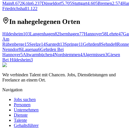
Main
8.672
Köln
6.237
Düsseldorf
5.705
Stuttgart
4.605
Bremen
2.574
Ha
Friedrichshall
1.122
In nahegelegenen Orten
Hildesheim
103
Langenhagen
82
Isernhagen
77
Hannover
58
Lehrte
47
Ga
Am
Rübenberge
15
Seelze
14
Sarstedt
13
Springe
11
Gehrden
8
Sehnde
8
Ronne
Nenndorf
6
Lauenau
6
Gehrden Bei
Hannover
5
Altwarmbüchen
4
Nordstemmen
4
Algermissen
3
Giesen
Bei Hildesheim
3
Wir verbinden Talent mit Chancen. Jobs, Dienstleistungen und
Freelance an einem Ort.
Navigation
Jobs suchen
Personen
Unternehmen
Dienste
Talente
Gehaltsführer