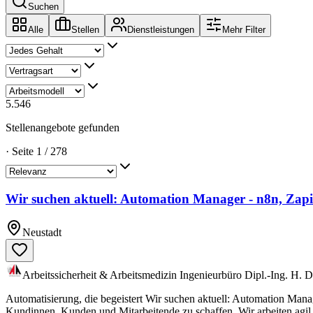
Suchen
Alle
Stellen
Dienstleistungen
Mehr Filter
5.546
Stellenangebote gefunden
·
Seite
1
/
278
Wir suchen aktuell: Automation Manager - n8n, Zapi
Neustadt
Arbeitssicherheit & Arbeitsmedizin Ingenieurbüro Dipl.-Ing. H. 
Automatisierung, die begeistert Wir suchen aktuell: Automation Manag
Kundinnen, Kunden und Mitarbeitende zu schaffen. Wir arbeiten agil 