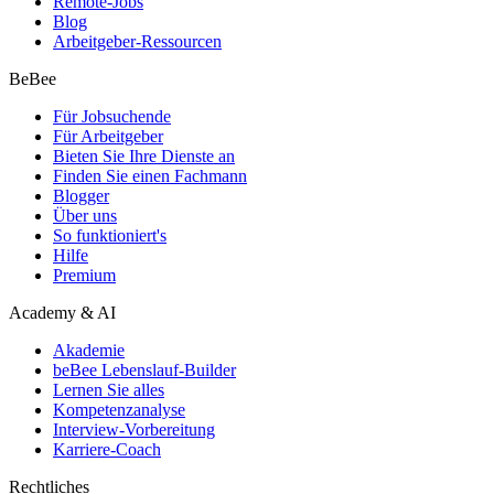
Remote-Jobs
Blog
Arbeitgeber-Ressourcen
BeBee
Für Jobsuchende
Für Arbeitgeber
Bieten Sie Ihre Dienste an
Finden Sie einen Fachmann
Blogger
Über uns
So funktioniert's
Hilfe
Premium
Academy & AI
Akademie
beBee Lebenslauf-Builder
Lernen Sie alles
Kompetenzanalyse
Interview-Vorbereitung
Karriere-Coach
Rechtliches