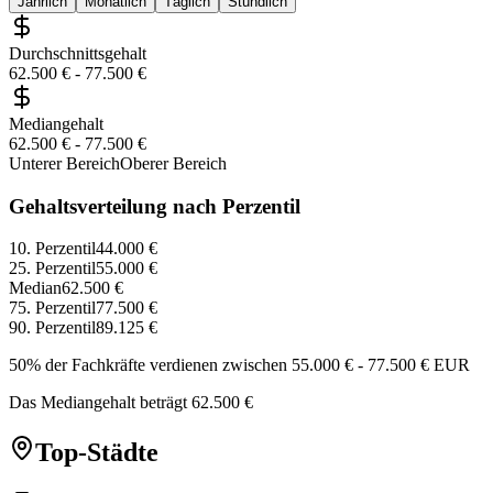
Jährlich
Monatlich
Täglich
Stündlich
Durchschnittsgehalt
62.500 €
-
77.500 €
Mediangehalt
62.500 €
-
77.500 €
Unterer Bereich
Oberer Bereich
Gehaltsverteilung nach Perzentil
10. Perzentil
44.000 €
25. Perzentil
55.000 €
Median
62.500 €
75. Perzentil
77.500 €
90. Perzentil
89.125 €
50% der Fachkräfte verdienen zwischen
55.000 €
-
77.500 €
EUR
Das Mediangehalt beträgt
62.500 €
Top-Städte