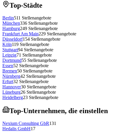
Top-Städte
Berlin
511
Stellenangebote
München
336
Stellenangebote
Hamburg
249
Stellenangebote
Frankfurt Am Main
229
Stellenangebote
Düsseldorf
154
Stellenangebote
Köln
119
Stellenangebote
Stuttgart
94
Stellenangebote
Leipzig
71
Stellenangebote
Dortmund
55
Stellenangebote
Essen
52
Stellenangebote
Bremen
50
Stellenangebote
Nürnberg
42
Stellenangebote
Erfurt
32
Stellenangebote
Hannover
30
Stellenangebote
Lüneburg
26
Stellenangebote
Heidelberg
23
Stellenangebote
Top-Unternehmen, die einstellen
Nexium Consulting GbR
131
Hedalis GmbH
17