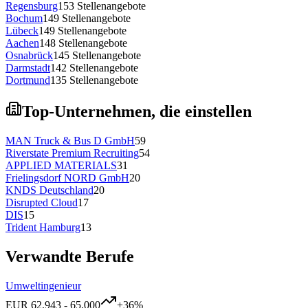
Regensburg
153
Stellenangebote
Bochum
149
Stellenangebote
Lübeck
149
Stellenangebote
Aachen
148
Stellenangebote
Osnabrück
145
Stellenangebote
Darmstadt
142
Stellenangebote
Dortmund
135
Stellenangebote
Top-Unternehmen, die einstellen
MAN Truck & Bus D GmbH
59
Riverstate Premium Recruiting
54
APPLIED MATERIALS
31
Frielingsdorf NORD GmbH
20
KNDS Deutschland
20
Disrupted Cloud
17
DIS
15
Trident Hamburg
13
Verwandte Berufe
Umweltingenieur
EUR
62.943
-
65.000
+
36
%