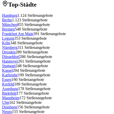
Top-Städte
Hamburg
1.124
Stellenangebote
Berlin
1.123
Stellenangebote
München
855
Stellenangebote
Bremen
548
Stellenangebote
Frankfurt Am Main
391
Stellenangebote
Leipzig
353
Stellenangebote
Köln
348
Stellenangebote
Nürnberg
311
Stellenangebote
Dresden
289
Stellenangebote
Düsseldorf
286
Stellenangebote
Hannover
261
Stellenangebote
Stuttgart
248
Stellenangebote
Kassel
204
Stellenangebote
Karlsruhe
199
Stellenangebote
Essen
190
Stellenangebote
Krefeld
189
Stellenangebote
Augsburg
178
Stellenangebote
Bielefeld
177
Stellenangebote
Mannheim
172
Stellenangebote
Ulm
162
Stellenangebote
Duisburg
156
Stellenangebote
Neuss
155
Stellenangebote