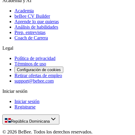
Academia y AI
Academia
beBee CV Builder
Aprende lo que quieras
Análisis de habilidades
Prep. entrevistas
Coach de Carrera
Legal
Política de privacidad
Términos de uso
Configuración de cookies
Retirar ofertas de empleo
support@bebee.com
Iniciar sesión
Iniciar sesión
Registrarse
República Dominicana
©
2026
BeBee.
Todos los derechos reservados.