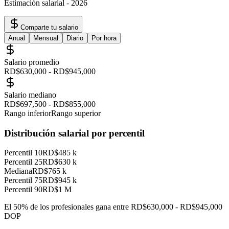
Estimación salarial
-
2026
Comparte tu salario
Anual
Mensual
Diario
Por hora
Salario promedio
RD$630,000
-
RD$945,000
Salario mediano
RD$697,500
-
RD$855,000
Rango inferior
Rango superior
Distribución salarial por percentil
Percentil 10
RD$485 k
Percentil 25
RD$630 k
Mediana
RD$765 k
Percentil 75
RD$945 k
Percentil 90
RD$1 M
El 50% de los profesionales gana entre
RD$630,000
-
RD$945,000
DOP