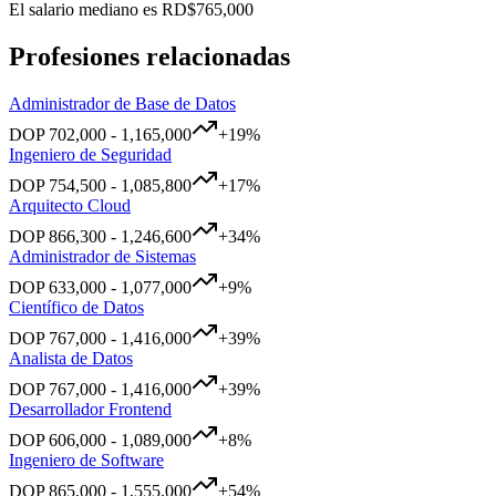
El salario mediano es
RD$765,000
Profesiones relacionadas
Administrador de Base de Datos
DOP
702,000
-
1,165,000
+
19
%
Ingeniero de Seguridad
DOP
754,500
-
1,085,800
+
17
%
Arquitecto Cloud
DOP
866,300
-
1,246,600
+
34
%
Administrador de Sistemas
DOP
633,000
-
1,077,000
+
9
%
Científico de Datos
DOP
767,000
-
1,416,000
+
39
%
Analista de Datos
DOP
767,000
-
1,416,000
+
39
%
Desarrollador Frontend
DOP
606,000
-
1,089,000
+
8
%
Ingeniero de Software
DOP
865,000
-
1,555,000
+
54
%