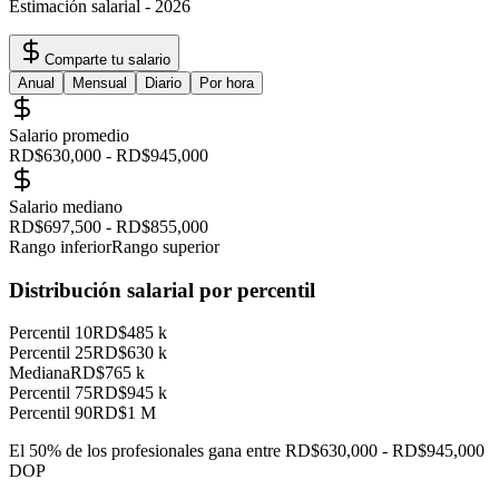
Estimación salarial
-
2026
Comparte tu salario
Anual
Mensual
Diario
Por hora
Salario promedio
RD$630,000
-
RD$945,000
Salario mediano
RD$697,500
-
RD$855,000
Rango inferior
Rango superior
Distribución salarial por percentil
Percentil 10
RD$485 k
Percentil 25
RD$630 k
Mediana
RD$765 k
Percentil 75
RD$945 k
Percentil 90
RD$1 M
El 50% de los profesionales gana entre
RD$630,000
-
RD$945,000
DOP