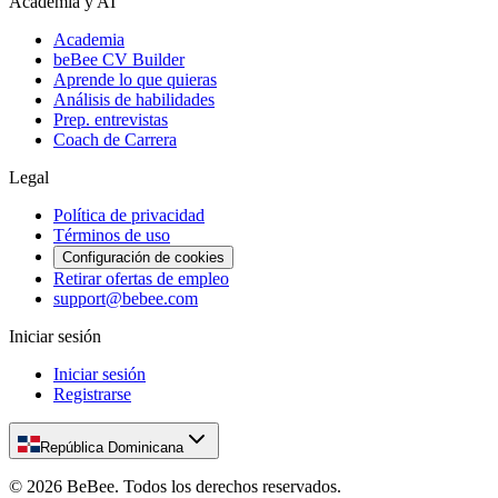
Academia y AI
Academia
beBee CV Builder
Aprende lo que quieras
Análisis de habilidades
Prep. entrevistas
Coach de Carrera
Legal
Política de privacidad
Términos de uso
Configuración de cookies
Retirar ofertas de empleo
support@bebee.com
Iniciar sesión
Iniciar sesión
Registrarse
República Dominicana
©
2026
BeBee.
Todos los derechos reservados.