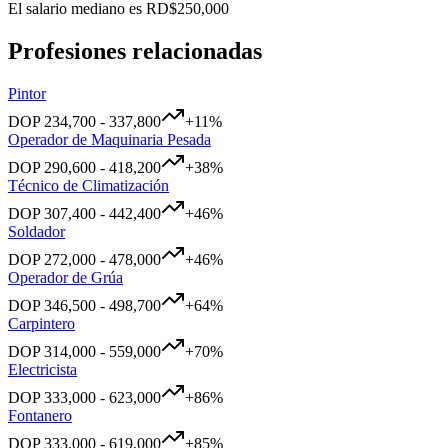
El salario mediano es
RD$250,000
Profesiones relacionadas
Pintor
DOP
234,700
-
337,800
+
11
%
Operador de Maquinaria Pesada
DOP
290,600
-
418,200
+
38
%
Técnico de Climatización
DOP
307,400
-
442,400
+
46
%
Soldador
DOP
272,000
-
478,000
+
46
%
Operador de Grúa
DOP
346,500
-
498,700
+
64
%
Carpintero
DOP
314,000
-
559,000
+
70
%
Electricista
DOP
333,000
-
623,000
+
86
%
Fontanero
DOP
333,000
-
619,000
+
85
%