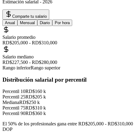
Estimación salarial
-
2026
Comparte tu salario
Anual
Mensual
Diario
Por hora
Salario promedio
RD$205,000
-
RD$310,000
Salario mediano
RD$227,500
-
RD$280,000
Rango inferior
Rango superior
Distribución salarial por percentil
Percentil 10
RD$160 k
Percentil 25
RD$205 k
Mediana
RD$250 k
Percentil 75
RD$310 k
Percentil 90
RD$360 k
El 50% de los profesionales gana entre
RD$205,000
-
RD$310,000
DOP