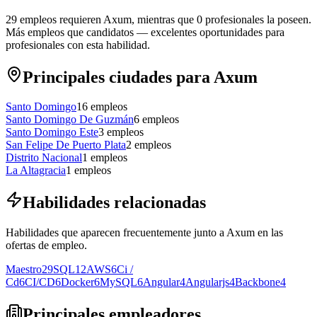
29 empleos requieren Axum, mientras que 0 profesionales la poseen.
Más empleos que candidatos — excelentes oportunidades para
profesionales con esta habilidad.
Principales ciudades para Axum
Santo Domingo
16
empleos
Santo Domingo De Guzmán
6
empleos
Santo Domingo Este
3
empleos
San Felipe De Puerto Plata
2
empleos
Distrito Nacional
1
empleos
La Altagracia
1
empleos
Habilidades relacionadas
Habilidades que aparecen frecuentemente junto a Axum en las
ofertas de empleo.
Maestro
29
SQL
12
AWS
6
Ci /
Cd
6
CI/CD
6
Docker
6
MySQL
6
Angular
4
Angularjs
4
Backbone
4
Principales empleadores