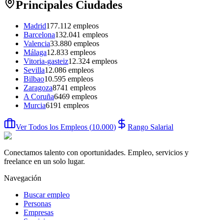
Principales Ciudades
Madrid
177.112
empleos
Barcelona
132.041
empleos
Valencia
33.880
empleos
Málaga
12.833
empleos
Vitoria-gasteiz
12.324
empleos
Sevilla
12.086
empleos
Bilbao
10.595
empleos
Zaragoza
8741
empleos
A Coruña
6469
empleos
Murcia
6191
empleos
Ver Todos los Empleos
(
10.000
)
Rango Salarial
Conectamos talento con oportunidades. Empleo, servicios y
freelance en un solo lugar.
Navegación
Buscar empleo
Personas
Empresas