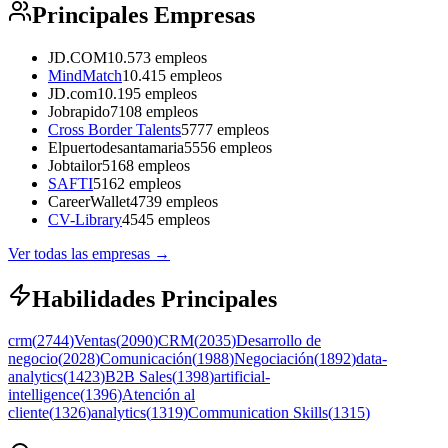
Principales Empresas
JD.COM
10.573
empleos
MindMatch
10.415
empleos
JD.com
10.195
empleos
Jobrapido
7108
empleos
Cross Border Talents
5777
empleos
Elpuertodesantamaria
5556
empleos
Jobtailor
5168
empleos
SAFTI
5162
empleos
CareerWallet
4739
empleos
CV-Library
4545
empleos
Ver todas las empresas
→
Habilidades Principales
crm
(
2744
)
Ventas
(
2090
)
CRM
(
2035
)
Desarrollo de
negocio
(
2028
)
Comunicación
(
1988
)
Negociación
(
1892
)
data-
analytics
(
1423
)
B2B Sales
(
1398
)
artificial-
intelligence
(
1396
)
Atención al
cliente
(
1326
)
analytics
(
1319
)
Communication Skills
(
1315
)