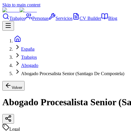
Skip to main content
Trabajos
Personas
Servicios
CV Builder
Blog
España
Trabajos
Abogado
Abogado Procesalista Senior (Santiago De Compostela)
Volver
Abogado Procesalista Senior (S
Legal