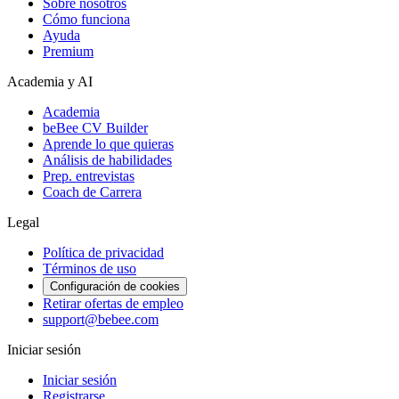
Sobre nosotros
Cómo funciona
Ayuda
Premium
Academia y AI
Academia
beBee CV Builder
Aprende lo que quieras
Análisis de habilidades
Prep. entrevistas
Coach de Carrera
Legal
Política de privacidad
Términos de uso
Configuración de cookies
Retirar ofertas de empleo
support@bebee.com
Iniciar sesión
Iniciar sesión
Registrarse