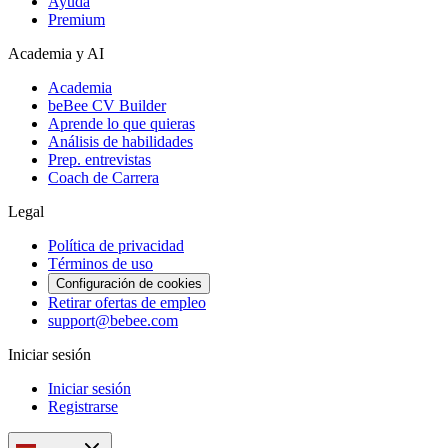
Ayuda
Premium
Academia y AI
Academia
beBee CV Builder
Aprende lo que quieras
Análisis de habilidades
Prep. entrevistas
Coach de Carrera
Legal
Política de privacidad
Términos de uso
Configuración de cookies
Retirar ofertas de empleo
support@bebee.com
Iniciar sesión
Iniciar sesión
Registrarse