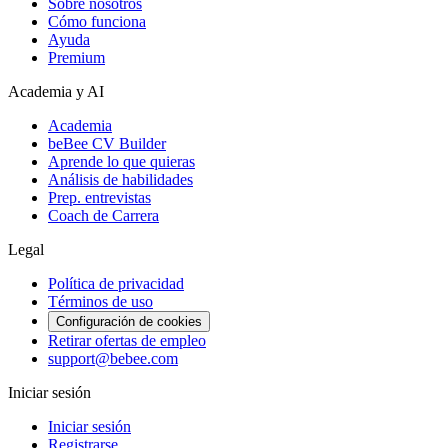
Sobre nosotros
Cómo funciona
Ayuda
Premium
Academia y AI
Academia
beBee CV Builder
Aprende lo que quieras
Análisis de habilidades
Prep. entrevistas
Coach de Carrera
Legal
Política de privacidad
Términos de uso
Configuración de cookies
Retirar ofertas de empleo
support@bebee.com
Iniciar sesión
Iniciar sesión
Registrarse