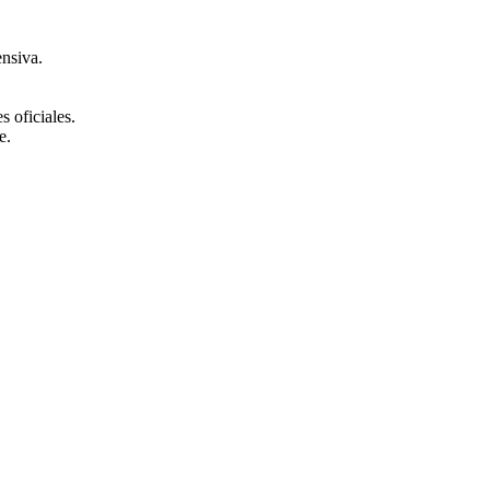
ensiva.
 oficiales.
e.