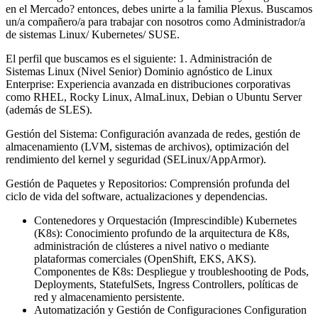
en el Mercado? entonces, debes unirte a la familia Plexus. Buscamos
un/a compañero/a para trabajar con nosotros como Administrador/a
de sistemas Linux/ Kubernetes/ SUSE.
El perfil que buscamos es el siguiente: 1. Administración de
Sistemas Linux (Nivel Senior) Dominio agnóstico de Linux
Enterprise: Experiencia avanzada en distribuciones corporativas
como RHEL, Rocky Linux, AlmaLinux, Debian o Ubuntu Server
(además de SLES).
Gestión del Sistema: Configuración avanzada de redes, gestión de
almacenamiento (LVM, sistemas de archivos), optimización del
rendimiento del kernel y seguridad (SELinux/AppArmor).
Gestión de Paquetes y Repositorios: Comprensión profunda del
ciclo de vida del software, actualizaciones y dependencias.
Contenedores y Orquestación (Imprescindible) Kubernetes
(K8s): Conocimiento profundo de la arquitectura de K8s,
administración de clústeres a nivel nativo o mediante
plataformas comerciales (OpenShift, EKS, AKS).
Componentes de K8s: Despliegue y troubleshooting de Pods,
Deployments, StatefulSets, Ingress Controllers, políticas de
red y almacenamiento persistente.
Automatización y Gestión de Configuraciones Configuration