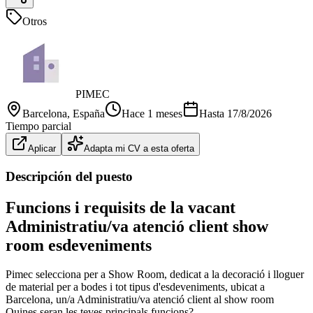
Otros
PIMEC
Barcelona
, España
Hace 1 meses
Hasta
17/8/2026
Tiempo parcial
Aplicar
Adapta mi CV a esta oferta
Descripción del puesto
Funcions i requisits de la vacant
Administratiu/va atenció client show
room esdeveniments
Pimec selecciona per a Show Room, dedicat a la decoració i lloguer
de material per a bodes i tot tipus d'esdeveniments, ubicat a
Barcelona, un/a Administratiu/va atenció client al show room
Quines seran les teves principals funcions?