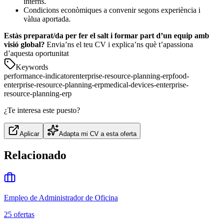
interns.
Condicions econòmiques a convenir segons experiència i
vàlua aportada.
Estàs preparat/da per fer el salt i formar part d’un equip amb
visió global?
Envia’ns el teu CV i explica’ns què t’apassiona
d’aquesta oportunitat
Keywords
performance-indicator
enterprise-resource-planning-erp
food-
enterprise-resource-planning-erp
medical-devices-enterprise-
resource-planning-erp
¿Te interesa este puesto?
Aplicar
Adapta mi CV a esta oferta
Relacionado
Empleo de Administrador de Oficina
25
ofertas