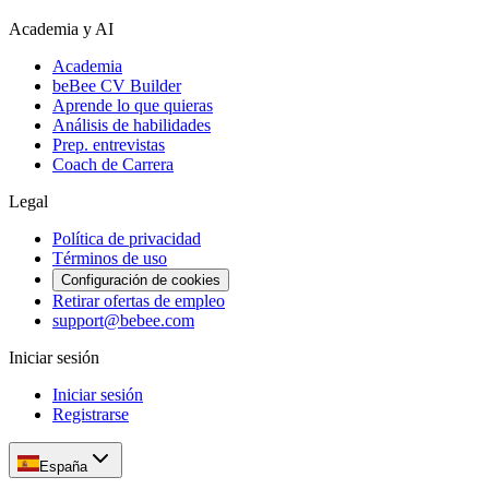
Academia y AI
Academia
beBee CV Builder
Aprende lo que quieras
Análisis de habilidades
Prep. entrevistas
Coach de Carrera
Legal
Política de privacidad
Términos de uso
Configuración de cookies
Retirar ofertas de empleo
support@bebee.com
Iniciar sesión
Iniciar sesión
Registrarse
España