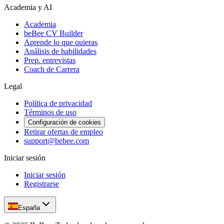
Academia y AI
Academia
beBee CV Builder
Aprende lo que quieras
Análisis de habilidades
Prep. entrevistas
Coach de Carrera
Legal
Política de privacidad
Términos de uso
Configuración de cookies
Retirar ofertas de empleo
support@bebee.com
Iniciar sesión
Iniciar sesión
Registrarse
España