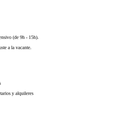
ensivo (de 9h - 15h).
ste a la vacante.
s
arios y alquileres