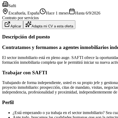
Safti
Escañuela
, España
Hace 1 meses
Hasta
6/9/2026
Contrato por servicios
Aplicar
Adapta mi CV a esta oferta
Descripción del puesto
Contratamos y formamos a agentes inmobiliarios ind
El sector inmobiliario está en pleno auge. SAFTI ofrece la oportunid
formación inmobiliaria completa que le permitirá iniciar su nueva acti
Trabajar con SAFTI
Trabajando de forma independiente, usted es su propio jefe y gestion
proyecto inmobiliario: prospección, citas de mandato, visitas, negoci
independencia, profesionalidad y proximidad, independientemente de 
Perfil
¿Está empezando o ya trabaja en el sector inmobiliario? Sea cual
Ante todo, buscamos las cualidades humanas que son la principal 