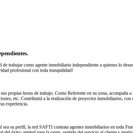
ependientes.
ad de trabajar como agente inmobiliario independiente a quienes lo des
vidad profesional con toda tranquilidad!
a sus propias horas de trabajo. Como Referente en su zona, acompaña a 
aciones, etc. Contribuirá a la realización de proyectos inmobiliarios, 
su experiencia.
 sea su perfil, la red SAFTI contrata agentes inmobiliarios en toda Fra
del éxito: aptitud para la venta, sentido del servicio al cliente y motiv