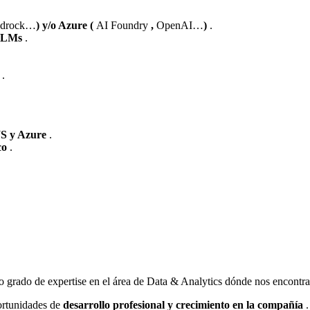
Bedrock…
) y/o Azure (
AI Foundry
,
OpenAI…
)
.
y LLMs
.
)
.
S y Azure
.
ico
.
lto grado de expertise en el área de Data & Analytics dónde nos encont
portunidades de
desarrollo profesional y crecimiento en la compañía
.