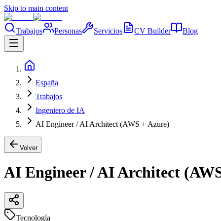
Skip to main content
Trabajos
Personas
Servicios
CV Builder
Blog
España
Trabajos
Ingeniero de IA
AI Engineer / AI Architect (AWS + Azure)
Volver
AI Engineer / AI Architect (AW
Tecnología