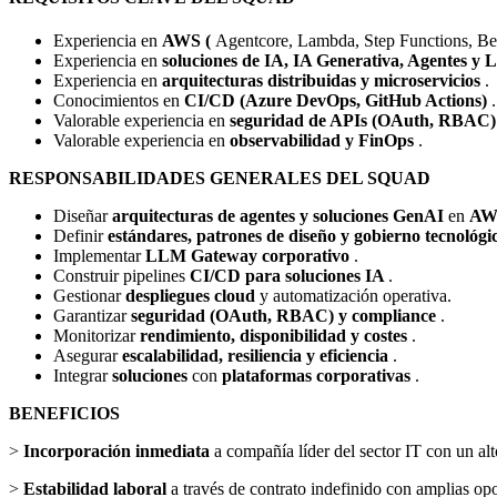
Experiencia en
AWS (
Agentcore, Lambda, Step Functions, 
Experiencia en
soluciones de IA, IA Generativa, Agentes 
Experiencia en
arquitecturas distribuidas y microservicios
.
Conocimientos en
CI/CD (Azure DevOps, GitHub Actions)
.
Valorable experiencia en
seguridad de APIs (OAuth, RBAC
Valorable experiencia en
observabilidad y FinOps
.
RESPONSABILIDADES GENERALES DEL SQUAD
Diseñar
arquitecturas de agentes y soluciones GenAI
en
AW
Definir
estándares, patrones de diseño y gobierno tecnológ
Implementar
LLM Gateway corporativo
.
Construir pipelines
CI/CD para soluciones IA
.
Gestionar
despliegues cloud
y automatización operativa.
Garantizar
seguridad (OAuth, RBAC) y compliance
.
Monitorizar
rendimiento, disponibilidad y costes
.
Asegurar
escalabilidad, resiliencia y eficiencia
.
Integrar
soluciones
con
plataformas corporativas
.
BENEFICIOS
>
Incorporación inmediata
a compañía líder del sector IT con un a
>
Estabilidad laboral
a través de contrato indefinido con amplias o