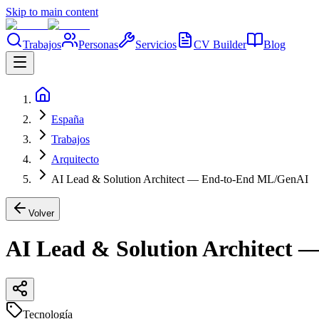
Skip to main content
Trabajos
Personas
Servicios
CV Builder
Blog
España
Trabajos
Arquitecto
AI Lead & Solution Architect — End-to-End ML/GenAI
Volver
AI Lead & Solution Architect
Tecnología