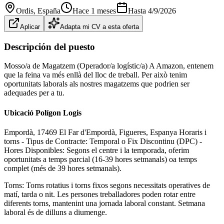
Ordis
, España
Hace 1 meses
Hasta
4/9/2026
Aplicar
Adapta mi CV a esta oferta
Descripción del puesto
Mosso/a de Magatzem (Operador/a logístic/a) A Amazon, entenem
que la feina va més enllà del lloc de treball. Per això tenim
oportunitats laborals als nostres magatzems que podrien ser
adequades per a tu.
Ubicació Polígon Logis
Empordà, 17469 El Far d'Empordà, Figueres, Espanya Horaris i
torns - Tipus de Contracte: Temporal o Fix Discontinu (DPC) -
Hores Disponibles: Segons el centre i la temporada, oferim
oportunitats a temps parcial (16-39 hores setmanals) oa temps
complet (més de 39 hores setmanals).
Torns: Torns rotatius i torns fixos segons necessitats operatives de
matí, tarda o nit. Les persones treballadores poden rotar entre
diferents torns, mantenint una jornada laboral constant. Setmana
laboral és de dilluns a diumenge.