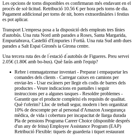
Les opcions de torns disponibles es confirmaran més endavant en el
procés de sol·licitud. Retribució 10.56 € per hora pels torns de dia.
Pagament addicional per torns de nit, hores extraordinàries i festius
es pot aplicar.
Transport L'empresa posa a la disposició dels empleats tres línies
d'autobús. Una ruta Nord amb parades a Roses, Santa Margarida,
Empuriabrava, Castelló d'Empuries i Fortià. Una ruta Sud amb dues
parades a Salt Espai Gironés ia Girona centre.
Una tercera ruta des de l ́estació d ́autobús de Figueres. Preu servei
2.05€ (1.80€ amb bo-bus). Què faràs amb l'equip?
Rebre i emmagatzemar inventari - Preparar i empaquetar les
comandes dels clients - Carregar caixes en camions per
enviar-les - Usar escàners per llegir els codis de barres dels
productes - Veure indicacions en pantalles i seguir
instruccions per a algunes tasques - Resoldre problemes -
Garantir que el producte compleixi els requisits de qualitat.
Què t'oferim? Lloc de treball segur, modern i ben organitzat
10% de descompte per al personal d'Amazon Assegurança
mèdica, de vida i cobertura per incapacitat de llarga durada
Pla de pensions Programa Career Choice (disponible després
d'un any de feina) Employee Assistance Program (EAP)
Retribució Flexible: tiquets de guarderia i tiquet restaurant