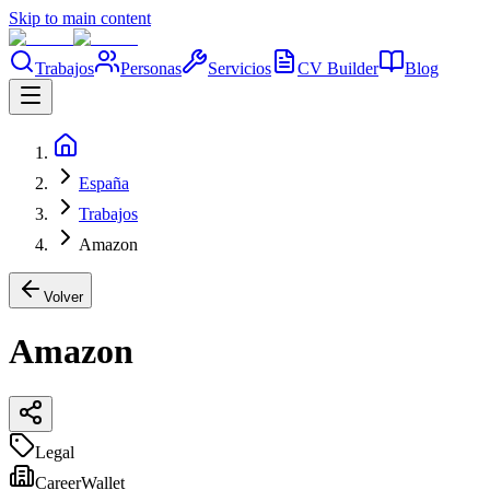
Skip to main content
Trabajos
Personas
Servicios
CV Builder
Blog
España
Trabajos
Amazon
Volver
Amazon
Legal
CareerWallet