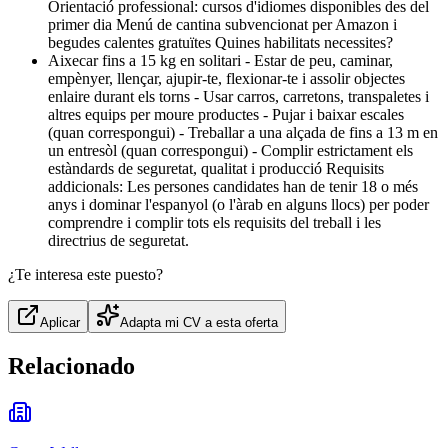
Orientació professional: cursos d'idiomes disponibles des del
primer dia Menú de cantina subvencionat per Amazon i
begudes calentes gratuïtes Quines habilitats necessites?
Aixecar fins a 15 kg en solitari - Estar de peu, caminar,
empènyer, llençar, ajupir-te, flexionar-te i assolir objectes
enlaire durant els torns - Usar carros, carretons, transpaletes i
altres equips per moure productes - Pujar i baixar escales
(quan correspongui) - Treballar a una alçada de fins a 13 m en
un entresòl (quan correspongui) - Complir estrictament els
estàndards de seguretat, qualitat i producció Requisits
addicionals: Les persones candidates han de tenir 18 o més
anys i dominar l'espanyol (o l'àrab en alguns llocs) per poder
comprendre i complir tots els requisits del treball i les
directrius de seguretat.
¿Te interesa este puesto?
Aplicar
Adapta mi CV a esta oferta
Relacionado