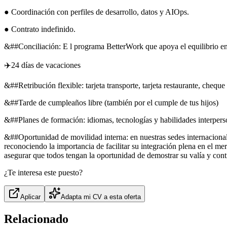
● Coordinación con perfiles de desarrollo, datos y AIOps.
● Contrato indefinido.
&##Conciliación: E l programa BetterWork que apoya el equilibrio ent
✈️24 días de vacaciones
&##Retribución flexible: tarjeta transporte, tarjeta restaurante, chequ
&##Tarde de cumpleaños libre (también por el cumple de tus hijos)
&##Planes de formación: idiomas, tecnologías y habilidades interpers
&##Oportunidad de movilidad interna: en nuestras sedes internaciona
reconociendo la importancia de facilitar su integración plena en el m
asegurar que todos tengan la oportunidad de demostrar su valía y cont
¿Te interesa este puesto?
Aplicar
Adapta mi CV a esta oferta
Relacionado