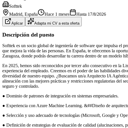
Softtek
Madrid
, España
Hace 1 meses
Hasta
17/8/2026
Aplicar
Adapta mi CV a esta oferta
Descripción del puesto
Softtek es un socio global de ingeniería de software que impulsa el p
que mejora la vida de las personas. En España, te ofrecemos la opor
Zaragoza, donde podrás desarrollar tu carrera dentro de un modelo híb
En 2025, hemos sido reconocidos por tercer año consecutivo en la Lis
experiencia del empleado. Creemos en el poder de las habilidades diver
diversidad de nuestro equipo. ¿Buscamos un/a Arquitecto IA Agéntica y 
alineación con las mejores prácticas y restricciones regulatorias de
seguro y controlado.
● Dominio de patrones de integración en sistemas empresariales.
● Experiencia con Azure Machine Learning. &##Diseño de arquitectur
● Selección y uso adecuado de tecnologías (Microsoft, Google y Ope
● Definición de estrategias de evaluación de calidad (alucinaciones, p