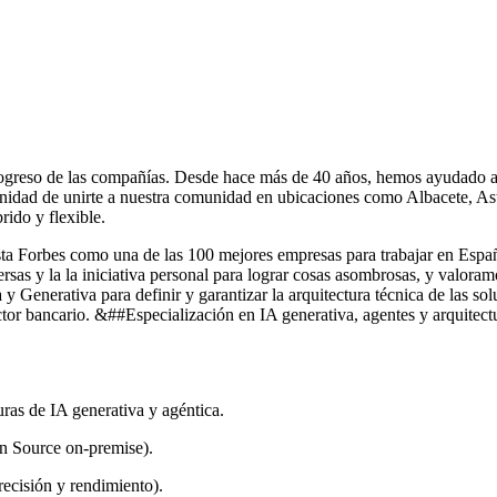
rogreso de las compañías. Desde hace más de 40 años, hemos ayudado a n
tunidad de unirte a nuestra comunidad en ubicaciones como Albacete, A
rido y flexible.
ta Forbes como una de las 100 mejores empresas para trabajar en España
sas y la la iniciativa personal para lograr cosas asombrosas, y valoramo
Generativa para definir y garantizar la arquitectura técnica de las sol
l sector bancario. &##Especialización en IA generativa, agentes y arqu
as de IA generativa y agéntica.
n Source on‑premise).
recisión y rendimiento).