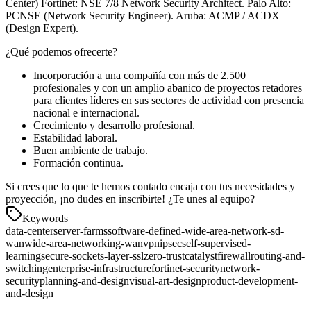
Center) Fortinet: NSE 7/8 Network Security Architect. Palo Alto:
PCNSE (Network Security Engineer). Aruba: ACMP / ACDX
(Design Expert).
¿Qué podemos ofrecerte?
Incorporación a una compañía con más de 2.500
profesionales y con un amplio abanico de proyectos retadores
para clientes líderes en sus sectores de actividad con presencia
nacional e internacional.
Crecimiento y desarrollo profesional.
Estabilidad laboral.
Buen ambiente de trabajo.
Formación continua.
Si crees que lo que te hemos contado encaja con tus necesidades y
proyección, ¡no dudes en inscribirte! ¿Te unes al equipo?
Keywords
data-center
server-farms
software-defined-wide-area-network-sd-
wan
wide-area-networking-wan
vpn
ipsec
self-supervised-
learning
secure-sockets-layer-ssl
zero-trust
catalyst
firewall
routing-and-
switching
enterprise-infrastructure
fortinet-security
network-
security
planning-and-design
visual-art-design
product-development-
and-design