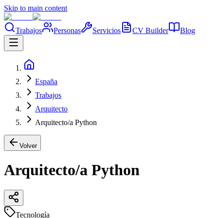
Skip to main content
Trabajos
Personas
Servicios
CV Builder
Blog
España
Trabajos
Arquitecto
Arquitecto/a Python
Volver
Arquitecto/a Python
Tecnología