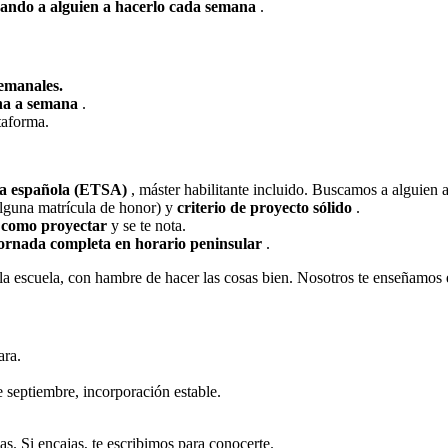
ñando a alguien a hacerlo cada semana
.
semanales.
na a semana
.
taforma.
ra española (ETSA)
, máster habilitante incluido. Buscamos a alguien 
alguna matrícula de honor) y
criterio de proyecto sólido
.
o como proyectar
y se te nota.
jornada completa en horario peninsular
.
a escuela, con hambre de hacer las cosas bien. Nosotros te enseñamos e
ara.
e septiembre, incorporación estable.
s. Si encajas, te escribimos para conocerte.