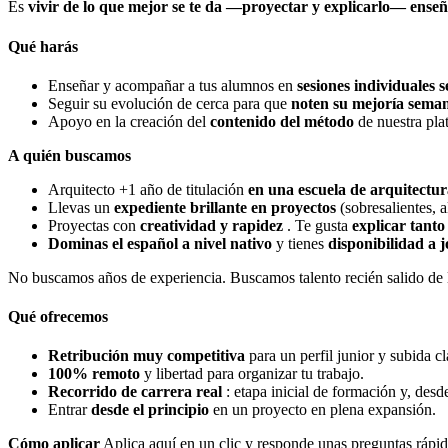
Es
vivir de lo que mejor se te da —proyectar y explicarlo— ense
Qué harás
Enseñar y acompañar a tus alumnos en
sesiones individuales 
Seguir su evolución de cerca para que
noten su mejoría sema
Apoyo en la creación del
contenido del método
de nuestra pla
A quién buscamos
Arquitecto +1 año de titulación
en una escuela de arquitectu
Llevas un
expediente brillante en proyectos
(sobresalientes, 
Proyectas con
creatividad y rapidez
. Te gusta
explicar tant
Dominas el español a nivel nativo
y tienes
disponibilidad a 
No buscamos años de experiencia. Buscamos talento recién salido de l
Qué ofrecemos
Retribución muy competitiva
para un perfil junior y subida cl
100% remoto
y libertad para organizar tu trabajo.
Recorrido de carrera real
: etapa inicial de formación y, desd
Entrar
desde el principio
en un proyecto en plena expansión.
Cómo aplicar
Aplica aquí en un clic y responde unas preguntas rápida