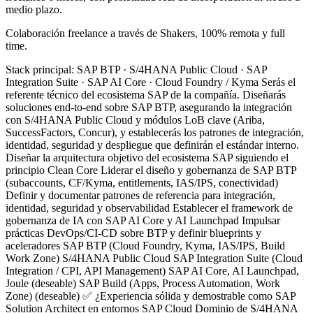
medio plazo.
Colaboración freelance a través de Shakers, 100% remota y full
time.
Stack principal: SAP BTP · S/4HANA Public Cloud · SAP
Integration Suite · SAP AI Core · Cloud Foundry / Kyma Serás el
referente técnico del ecosistema SAP de la compañía. Diseñarás
soluciones end-to-end sobre SAP BTP, asegurando la integración
con S/4HANA Public Cloud y módulos LoB clave (Ariba,
SuccessFactors, Concur), y establecerás los patrones de integración,
identidad, seguridad y despliegue que definirán el estándar interno. ️
Diseñar la arquitectura objetivo del ecosistema SAP siguiendo el
principio Clean Core Liderar el diseño y gobernanza de SAP BTP
(subaccounts, CF/Kyma, entitlements, IAS/IPS, conectividad)
Definir y documentar patrones de referencia para integración,
identidad, seguridad y observabilidad Establecer el framework de
gobernanza de IA con SAP AI Core y AI Launchpad Impulsar
prácticas DevOps/CI-CD sobre BTP y definir blueprints y
aceleradores SAP BTP (Cloud Foundry, Kyma, IAS/IPS, Build
Work Zone) S/4HANA Public Cloud SAP Integration Suite (Cloud
Integration / CPI, API Management) SAP AI Core, AI Launchpad,
Joule (deseable) SAP Build (Apps, Process Automation, Work
Zone) (deseable) ✅ ¿Experiencia sólida y demostrable como SAP
Solution Architect en entornos SAP Cloud Dominio de S/4HANA