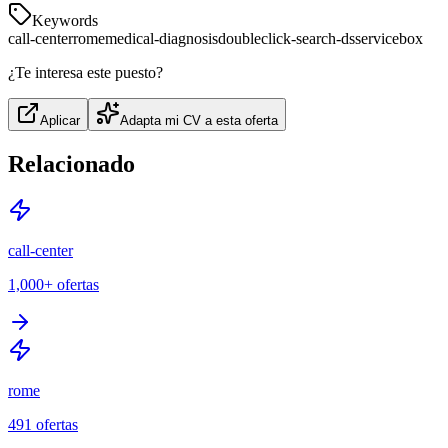
Keywords
call-center
rome
medical-diagnosis
doubleclick-search-ds
servicebox
¿Te interesa este puesto?
Aplicar
Adapta mi CV a esta oferta
Relacionado
call-center
1,000+
ofertas
rome
491
ofertas