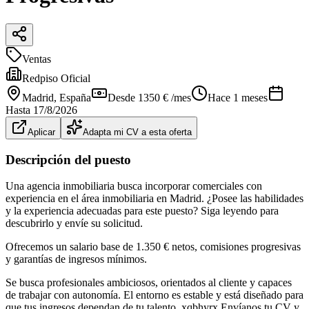
Ventas
Redpiso Oficial
Madrid
, España
Desde 1350 € /mes
Hace 1 meses
Hasta
17/8/2026
Aplicar
Adapta mi CV a esta oferta
Descripción del puesto
Una agencia inmobiliaria busca incorporar comerciales con
experiencia en el área inmobiliaria en Madrid. ¿Posee las habilidades
y la experiencia adecuadas para este puesto? Siga leyendo para
descubrirlo y envíe su solicitud.
Ofrecemos un salario base de 1.350 € netos, comisiones progresivas
y garantías de ingresos mínimos.
Se busca profesionales ambiciosos, orientados al cliente y capaces
de trabajar con autonomía. El entorno es estable y está diseñado para
que tus ingresos dependan de tu talento. xqbhyrx Envíanos tu CV y