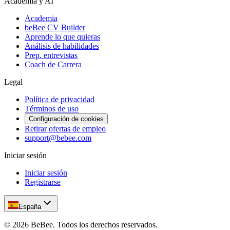
Academia y AI
Academia
beBee CV Builder
Aprende lo que quieras
Análisis de habilidades
Prep. entrevistas
Coach de Carrera
Legal
Política de privacidad
Términos de uso
Configuración de cookies
Retirar ofertas de empleo
support@bebee.com
Iniciar sesión
Iniciar sesión
Registrarse
España
©
2026
BeBee.
Todos los derechos reservados.