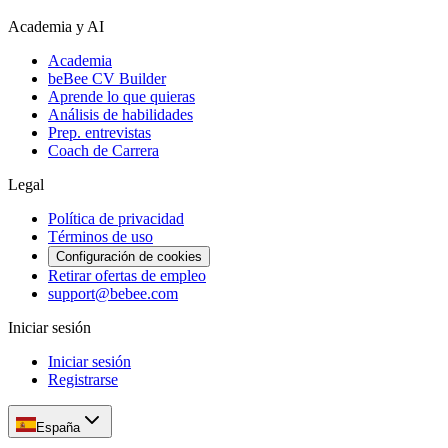
Academia y AI
Academia
beBee CV Builder
Aprende lo que quieras
Análisis de habilidades
Prep. entrevistas
Coach de Carrera
Legal
Política de privacidad
Términos de uso
Configuración de cookies
Retirar ofertas de empleo
support@bebee.com
Iniciar sesión
Iniciar sesión
Registrarse
España