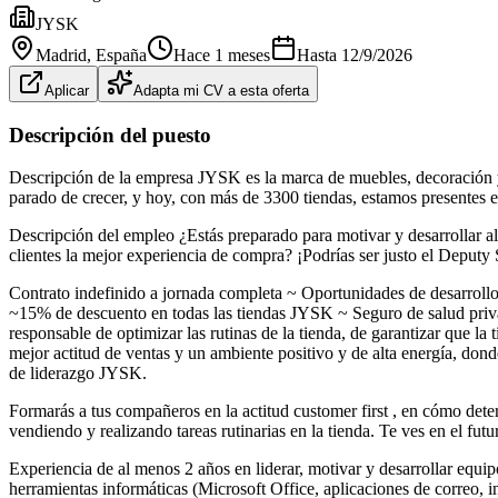
JYSK
Madrid
, España
Hace 1 meses
Hasta
12/9/2026
Aplicar
Adapta mi CV a esta oferta
Descripción del puesto
Descripción de la empresa JYSK es la marca de muebles, decoración 
parado de crecer, y hoy, con más de 3300 tiendas, estamos presentes 
Descripción del empleo ¿Estás preparado para motivar y desarrollar al
clientes la mejor experiencia de compra? ¡Podrías ser justo el Depu
Contrato indefinido a jornada completa ~ Oportunidades de desarrollo 
~15% de descuento en todas las tiendas JYSK ~ Seguro de salud privado
responsable de optimizar las rutinas de la tienda, de garantizar que la 
mejor actitud de ventas y un ambiente positivo y de alta energía, do
de liderazgo JYSK.
Formarás a tus compañeros en la actitud customer first , en cómo determ
vendiendo y realizando tareas rutinarias en la tienda. Te ves en el fu
Experiencia de al menos 2 años en liderar, motivar y desarrollar equ
herramientas informáticas (Microsoft Office, aplicaciones de correo, in