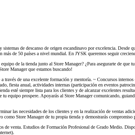
y sistemas de descanso de origen escandinavo por excelencia. Desde 
en más de 50 países a nivel mundial. En JYSK queremos seguir creciendo
 equipo de la tienda junto al Store Manager? ¿Para asegurarte de que tu
ty Store Manager que estamos buscando!
a través de una excelente formación y mentoría. ~ Concursos internos en
, fiesta anual, actividades internas (participación en eventos patrocin
tienda esté siempre lista para los clientes y de alcanzar excelentes result
nde tu equipo prospere. Apoyarás al Store Manager comunicando, guiando
inar las necesidades de los clientes y en la realización de ventas adici
turo como Store Manager de tu propia tienda y demostrarás compromiso pa
ipos de venta. Estudios de Formación Profesional de Grado Medio. Dispo
ternet).