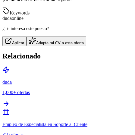
Keywords
duda
online
¿Te interesa este puesto?
Aplicar
Adapta mi CV a esta oferta
Relacionado
duda
1,000+
ofertas
Empleo de Especialista en Soporte al Cliente
319
ofertas