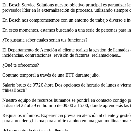
En Bosch Service Solutions nuestro objetivo principal es garantizar l
proveedor líder en la externalización de procesos, utilizando siempre 
En Bosch nos comprometemos con un entorno de trabajo diverso e incl
En estos momentos, estamos buscando a una serie de personas para inc
¿Te gustaría saber cuáles serían tus funciones?
El Departamento de Atención al cliente realiza la gestión de llamadas 
incidencias, contrataciones, revisión de facturas, reclamaciones...
¿Qué te ofrecemos?
Contrato temporal a través de una ETT durante julio.
Salario bruto de 9'72€ /hora Dos opciones de horario de lunes a viern
#likeaBosch?
Nuestro equipo de recursos humanos se pondrá en contacto contigo para
5 días del 22 al 29 en horario de 09:00 a 15:00, donde aprenderás las t
Requisitos mínimos: Experiencia previa en atención al cliente y gesti
para aprender. ¿Listo/a para abrirte camino en una gran multinacional
¡El momento de destacar ha llegado!