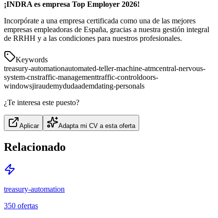
¡INDRA es empresa Top Employer 2026!
Incorpórate a una empresa certificada como una de las mejores
empresas empleadoras de España, gracias a nuestra gestión integral
de RRHH y a las condiciones para nuestros profesionales.
Keywords
treasury-automation
automated-teller-machine-atm
central-nervous-
system-cns
traffic-management
traffic-control
doors-
windows
jira
udemy
duda
adem
dating-personals
¿Te interesa este puesto?
Aplicar
Adapta mi CV a esta oferta
Relacionado
treasury-automation
350
ofertas